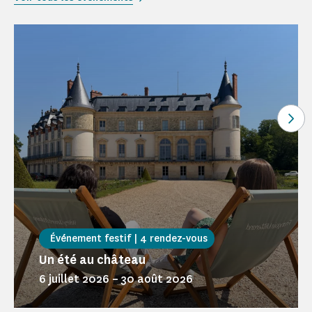
Voi
Événement festif | 4 rendez-vous
Un été au château
6 juillet 2026
–
30 août 2026