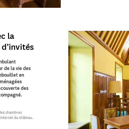
c la
d’invités
mbulant
 de la vie des
bouillet en
éaménagées
écouverte des
accompagné.
r les chambres
e internet du château.