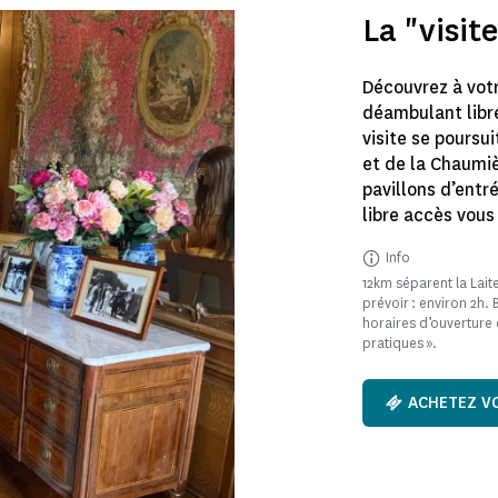
La "visit
Découvrez à vot
déambulant libr
visite se poursui
et de la Chaumiè
pavillons d’entr
libre accès vous
Info
12km séparent la Laite
prévoir : environ 2h.
horaires d’ouverture 
pratiques ».
ACHETEZ VO