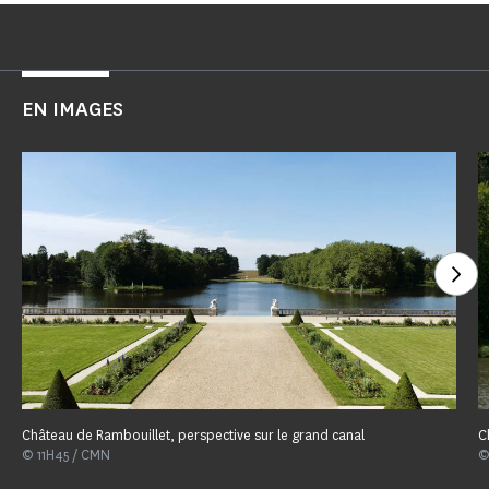
EN IMAGES
Voi
Château de Rambouillet, perspective sur le grand canal
C
© 11H45 / CMN
©