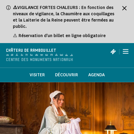
Panneau de gestion des cookies
⚠️
VIGILANCE FORTES CHALEURS : En fonction des
niveaux de vigilance, la Chaumière aux coquillages
et la Laiterie de la Reine peuvent être fermées au
public.
⚠️ Réservation d'un billet en ligne obligatoire
|
CHÂTEAU DE RAMBOUILLET
VISITER
DÉCOUVRIR
AGENDA