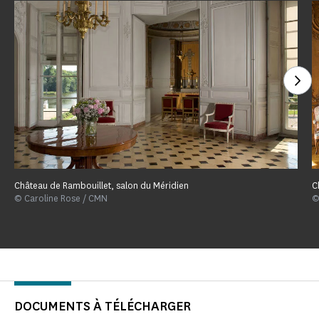
Voi
Château de Rambouillet, salon du Méridien
C
© Caroline Rose / CMN
©
DOCUMENTS À TÉLÉCHARGER