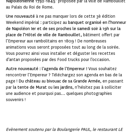
Napoléonienne 1792-1845
" proposée par la ville de Rambouillet
au Palais du Roi de Rome.
Une nouveauté
à ne pas manquer lors de cette 3è édition
Weekend impérial : participez au
banquet organisé en l’honneur
de Napoléon Ier et de ses proches le samedi soir à 19h sur la
place de l’Hôtel de ville de Rambouillet,
bâtiment offert par
l’Empereur aux rambolitains en 1809 ! De nombreuses
animations vous seront proposées tout au long de la soirée.
Vous pourrez ainsi vous installer et déguster les recettes
d’antan proposées par des Food trucks pour l’occasion.
Autre nouveauté : l'agenda de l'Empereur !
Vous souhaitez
rencontrer l’Empereur ? Téléchargez son agenda en bas de la
page !
Du château
au
bivouac de sa Grande Armée
, en passant
par
la tente de Murat
ou
les jardins
, n’hésitez pas à solliciter
une audience et pourquoi pas… quelques photographies
souvenirs !
Evènement soutenu par la Boulangerie PAUL, le restaurant LE