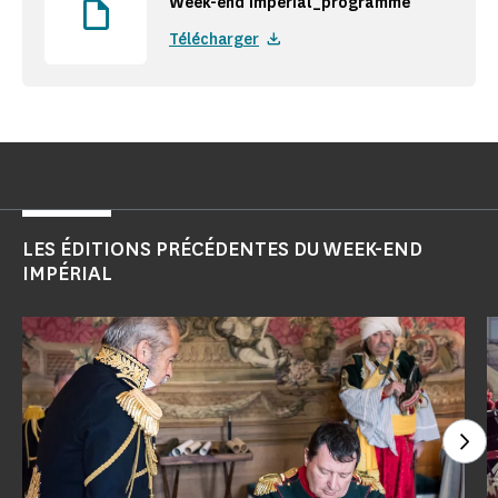
Week-end impérial_programme
Télécharger
LES ÉDITIONS PRÉCÉDENTES DU WEEK-END
IMPÉRIAL
Voi