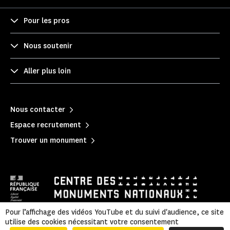
Pour les pros
Nous soutenir
Aller plus loin
Nous contacter
Espace recrutement
Trouver un monument
Pour l’affichage des vidéos YouTube et du suivi d'audience, ce site
utilise des cookies nécessitant votre consentement
Mentions légales
|
Informations légales et administratives
|